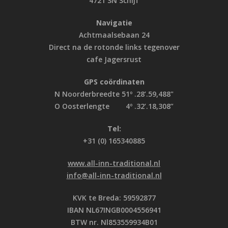
4721 SN Schijf
Navigatie
Achtmaalsebaan 24
Direct na de rotonde links tegenover
cafe Jagersrust
GPS coördinaten
N Noorderbreedte 51º .28’.59,488"
O Oosterlengte 4º .32’.18,308”
Tel:
+31 (0) 165340885
www.all-inn-traditional.nl
info@all-inn-traditional.nl
KVK te Breda: 59592877
IBAN NL67INGB0004556941
BTW nr. Nl853559934B01