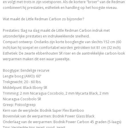
en volgt met trots in zijn voetsporen. Als de kortere "broer" van de Redman
combineert hij prestaties, esthetiek en handling op het hoogste niveau.
Wat maakt de Little Redman Carbon zo bijzonder?
Prestaties: Slag na slag maakt de Little Redman Carbon indruk met
uitzonderlijke prestaties en indrukwekkende snelheid.
Compact ontwerp: Ondanks zijn korte booglengte van slechts 152 cm (60
inch) kan hij soepel en comfortabel worden getrokken tot 81 cm (32 inch).
Esthetiek: De zwarte ebbenhouten SR riser en de aantrekkelijke carbon-look
werparmen maken dit een waar juweeltje.
Boogtype: Eendelige recurve
Lengte boog (AMO): 60"
Trekgewicht: 20 - 60 lbs.
Middelpunt: Black Ebony SR
Trimming: 2 mm Nicaragua Cocobolo, 2 mm Mycarta Black, 2 mm
Nicaragua Cocobolo SR
Greep: Pistoolgreep
Kern van de werplede: Bodnik Super Flex Bamboo
Bovenvlak van de werparmen: Bodnik Power Glass Black
Onderlaag van de werparmen: Bodnik Power Carbon 45 graden (5-laags)
Tips: Versterkte tips zwart, rood, zwart