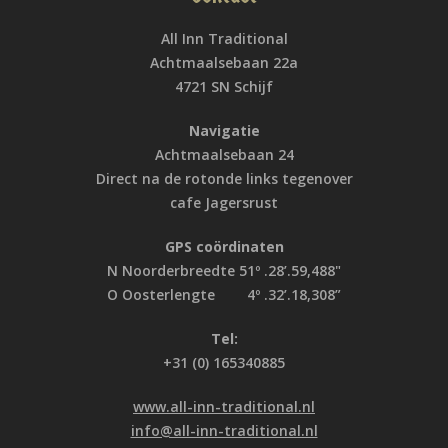
All Inn Traditional
Achtmaalsebaan 22a
4721 SN Schijf
Navigatie
Achtmaalsebaan 24
Direct na de rotonde links tegenover
cafe Jagersrust
GPS coördinaten
N Noorderbreedte 51º .28’.59,488"
O Oosterlengte 4º .32’.18,308”
Tel:
+31 (0) 165340885
www.all-inn-traditional.nl
info@all-inn-traditional.nl