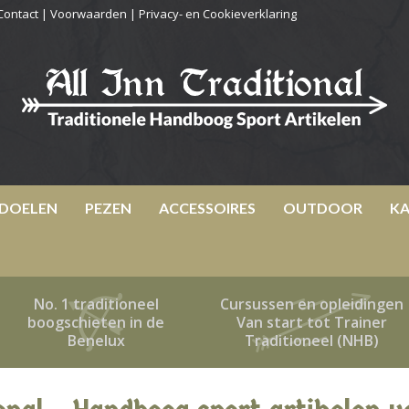
Contact
|
Voorwaarden
|
Privacy- en Cookieverklaring
DOELEN
PEZEN
ACCESSOIRES
OUTDOOR
KA
No. 1 traditioneel
Cursussen en opleidingen
boogschieten in de
Van start tot Trainer
Benelux
Traditioneel (NHB)