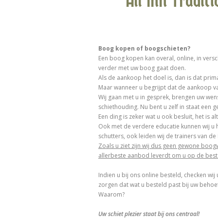
All Inn Tradit
Boog kopen of boogschieten?
Een boog kopen kan overal, online, in versc
verder met uw boog gaat doen.
Als de aankoop het doel is, dan is dat prima
Maar wanneer u begrijpt dat de aankoop van
Wij gaan met u in gesprek, brengen uw wens
schiethouding. Nu bent u zelf in staat een
Een ding is zeker wat u ook besluit, het is al
Ook met de verdere educatie kunnen wij u 
schutters, ook leiden wij de trainers van de
Zoals u ziet zijn wij dus geen gewone boogw
allerbeste aanbod leverdt om u op de beste
Indien u bij ons online besteld, checken wij
zorgen dat wat u besteld past bij uw behoef
Waarom?
Uw schiet plezier staat bij ons centraal!