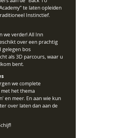
ners aan de "Back To
cademy" te laten opleiden
raditioneel Instinctief.
 we verder! All Inn
eschikt over een prachtig
l gelegen bos
icht als 3D parcours, waar u
lkom bent.
es
rgen we complete
s met het thema
n' en meer. En aan wie kun
ter over laten dan aan de
chijf!