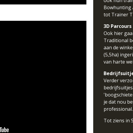
ook hun trai
Bowhunting A
tot Trainer T
3D Parcours
Ook hier gaan
Traditional b
aan de winke
(5,5ha) inger
van harte we
Bedrijfsuitj
Verder verzo
bedrijfsuitje
'boogschiete
je dat nou be
professional.
Tot ziens in S