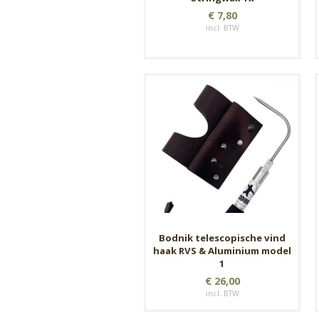
€ 7,80
incl. BTW
Bodnik telescopische vind
haak RVS & Aluminium model
1
€ 26,00
incl. BTW