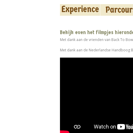
Bekijk even het filmpjes hierond
Met dank aan de vrienden van Back To Bow
Met dank aan de Nederlandse Handboog 