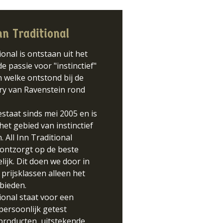
Inn Traditional
ional is ontstaan uit het
e passie voor "instinctief"
 welke ontstond bij de
ry van Ravenstein rond
estaat sinds mei 2005 en is
 het gebied van instinctief
 All Inn Traditional
n ontzorgt op de beste
ijk. Dit doen we door in
 prijsklassen alleen het
 bieden.
tional staat voor een
persoonlijk getest
producten, uitstekende