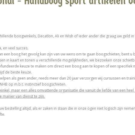
ional - Handboog sport artikelen 
hillende boogwinkels, Decatlon, Ali en Wish of ieder ander die graag uw geld in
, en veel succes.
 een boog het gevolg kan zijn van uw wens om te gaan boogschieten, bent u bij
en in kaart en tonen u verschillende mogelijkheden, we bezoeken onze schietb
 gefundeerde keuze te maken om direct een boog aan te kopen of een specifiek
tijd de beste keuze.
helpen als geen ander, reeds meer dan 20 jaar verzorgen wij cursussen en tra
 NHB op m.b.t. instinctief boogschieten.
inkel, maar een alles omvattende organisatie die vanuit de liefde van een heel 
 manier van dienst te zijn.
 uw bestelling altijd, als er zaken in staan die in onze ogen niet logisch zijn ne
te.