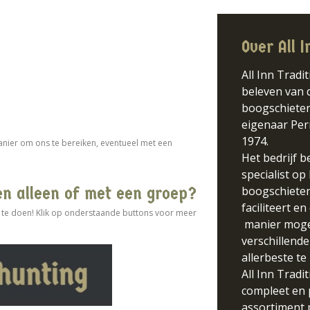
Over All 
All Inn Tradit
beleven van d
boogschieten
eigenaar Per
1974.
manier om ons te bereiken, eventueel met een
Het bedrijf b
specialist op
en alleen of met een groep?
boogschieten.
faciliteert e
 te doen! Klik op onderstaande buttons voor meer
manier mogel
verschillende
allerbeste te
All Inn Tradi
compleet en 
assortiment 