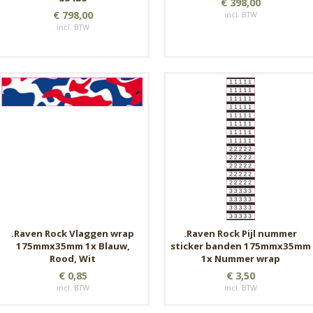
€ 398,00
€ 798,00
incl. BTW
incl. BTW
.Raven Rock Vlaggen wrap
.Raven Rock Pijl nummer
175mmx35mm 1x Blauw,
sticker banden 175mmx35mm
Rood, Wit
1x Nummer wrap
€ 0,85
€ 3,50
incl. BTW
incl. BTW