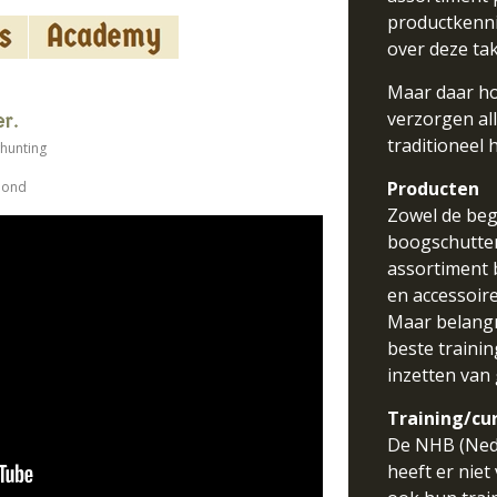
productkenni
over deze ta
Maar daar ho
verzorgen al
er.
traditioneel
hunting
Producten
Bond
Zowel de beg
boogschutter
assortiment 
en accessoire
Maar belangr
beste traini
inzetten van 
Training/cu
De NHB (Ned
heeft er nie