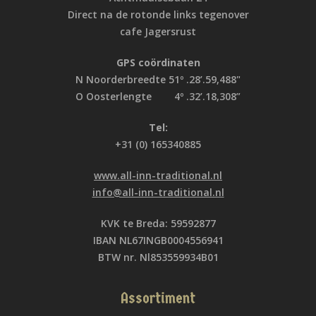
Direct na de rotonde links tegenover
cafe Jagersrust
GPS coördinaten
N Noorderbreedte 51º .28’.59,488"
O Oosterlengte 4º .32’.18,308”
Tel:
+31 (0) 165340885
www.all-inn-traditional.nl
info@all-inn-traditional.nl
KVK te Breda: 59592877
IBAN NL67INGB0004556941
BTW nr. Nl853559934B01
Assortiment