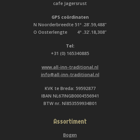
cafe Jagersrust
GPS coördinaten
N Noorderbreedte 51º .28’.59,488"
O Oosterlengte 4º .32’.18,308”
Tel:
+31 (0) 165340885
www.all-inn-traditional.nl
info@all-inn-traditional.nl
KVK te Breda: 59592877
IBAN NL67INGB0004556941
BTW nr. Nl853559934B01
Assortiment
Bogen