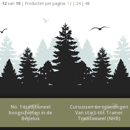
1
-
12
van
19
|
Producten per pagina:
12
|
24
|
48
No. 1 traditioneel
Cursussen en opleidingen
boogschieten in de
Van start tot Trainer
Benelux
Traditioneel (NHB)