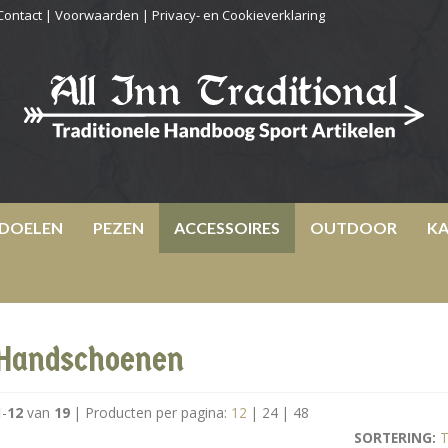
Contact
|
Voorwaarden
|
Privacy- en Cookieverklaring
DOELEN
PEZEN
ACCESSOIRES
OUTDOOR
KA
Handschoenen
1
-
12
van
19
|
Producten per pagina:
12
|
24
|
48
SORTERING:
T