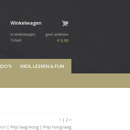
Winkelwagen
In winkelwagen:
geen artikelen
Totaal:
€ 0,00
DO'S
KIDS, LESSEN & FUN
1
|
2
>
itel
|
Prijs laag-hoog
|
Prijs hoog-laag