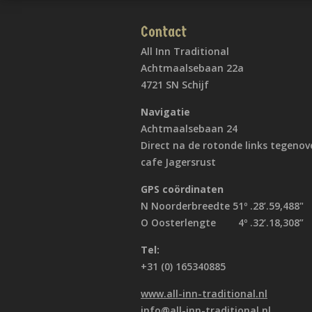
Contact
All Inn Traditional
Achtmaalsebaan 22a
4721 SN Schijf
Navigatie
Achtmaalsebaan 24
Direct na de rotonde links tegenov
cafe Jagersrust
GPS coördinaten
N Noorderbreedte 51º .28’.59,488"
O Oosterlengte 4º .32’.18,308”
Tel:
+31 (0) 165340885
www.all-inn-traditional.nl
info@all-inn-traditional.nl