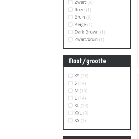
Zwart
(4)
Roze
(1)
Bruin
(6)
Beige
(1)
Dark Brown
(1)
Zwart/bruin
(1)
Maat/grootte
XS
(13)
S
(14)
M
(16)
L
(14)
XL
(13)
XXL
(3)
XS
(1)