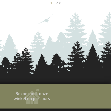
1
|
2
>
Bezoek ook onze
winkel en parcours