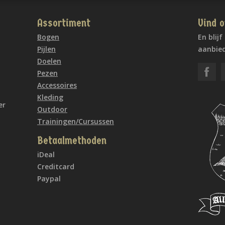
Assortiment
Vind o
Bogen
En blij
Pijlen
aanbied
Doelen
Pezen
Accessoires
Kleding
er
Outdoor
Trainingen/Cursussen
Betaalmethoden
iDeal
Creditcard
Paypal