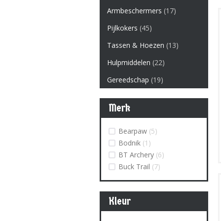
Armbeschermers
(17)
Pijlkokers
(45)
Tassen & Hoezen
(13)
Hulpmiddelen
(22)
Gereedschap
(19)
Merk
Bearpaw
(5)
Bodnik
(1)
BT Archery
(6)
Buck Trail
(7)
Kleur