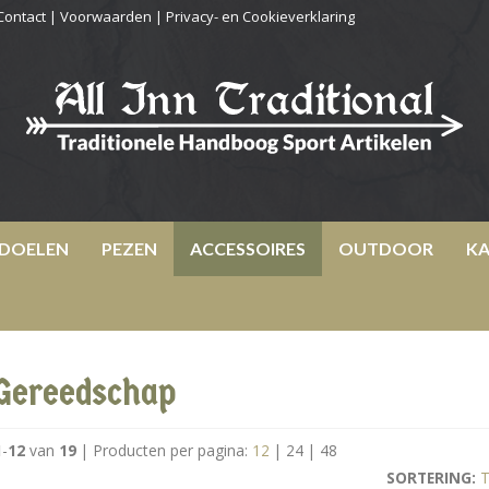
Contact
|
Voorwaarden
|
Privacy- en Cookieverklaring
DOELEN
PEZEN
ACCESSOIRES
OUTDOOR
KA
Gereedschap
1
-
12
van
19
|
Producten per pagina:
12
|
24
|
48
SORTERING:
T