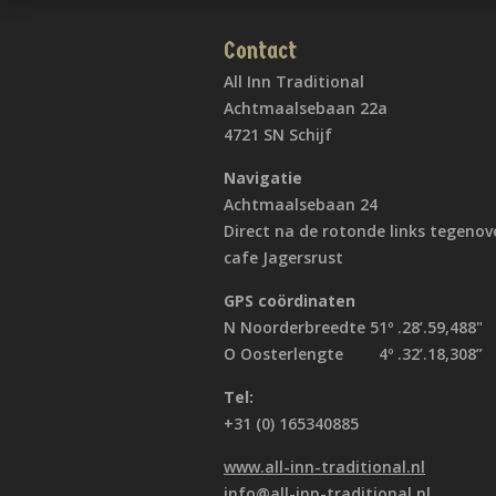
Contact
All Inn Traditional
Achtmaalsebaan 22a
4721 SN Schijf
Navigatie
Achtmaalsebaan 24
Direct na de rotonde links tegenov
cafe Jagersrust
GPS coördinaten
N Noorderbreedte 51º .28’.59,488"
O Oosterlengte 4º .32’.18,308”
Tel:
+31 (0) 165340885
www.all-inn-traditional.nl
info@all-inn-traditional.nl