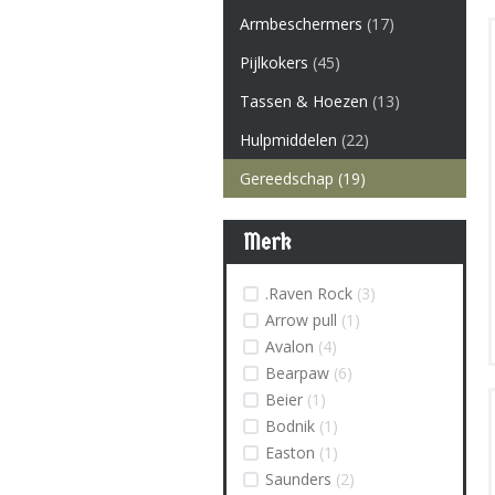
Armbeschermers
(17)
Pijlkokers
(45)
Tassen & Hoezen
(13)
Hulpmiddelen
(22)
Gereedschap
(19)
Merk
.Raven Rock
(3)
Arrow pull
(1)
Avalon
(4)
Bearpaw
(6)
Beier
(1)
Bodnik
(1)
Easton
(1)
Saunders
(2)