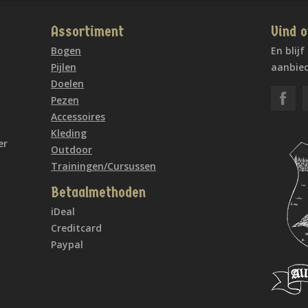
Assortiment
Vind o
Bogen
En blij
Pijlen
aanbied
Doelen
Pezen
Accessoires
Kleding
er
Outdoor
Trainingen/Cursussen
Betaalmethoden
iDeal
Creditcard
Paypal