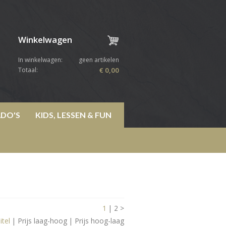
Winkelwagen
In winkelwagen:
geen artikelen
Totaal:
€ 0,00
DO'S
KIDS, LESSEN & FUN
1
|
2
>
itel
|
Prijs laag-hoog
|
Prijs hoog-laag