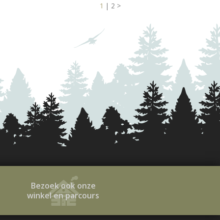
1
|
2
>
Bezoek ook onze
winkel en parcours