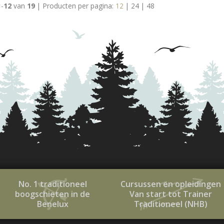
1
-
12
van
19
|
Producten per pagina:
12
|
24
|
48
No. 1 traditioneel
Cursussen en opleidingen
boogschieten in de
Van start tot Trainer
Benelux
Traditioneel (NHB)