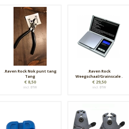
.Raven Rock Nok punt tang
.Raven Rock
Tang
Weegschaal/Grainscale .
€ 8,50
€ 29,50
incl. BTW
incl. BTW