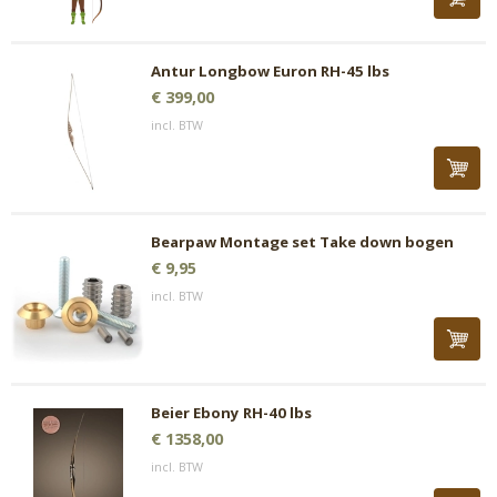
Antur Longbow Euron RH-45 lbs
€ 399,00
incl. BTW
Bearpaw Montage set Take down bogen
€ 9,95
incl. BTW
Beier Ebony RH-40 lbs
€ 1358,00
incl. BTW