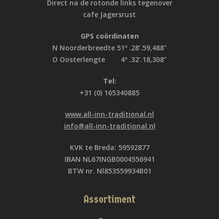
Direct na de rotonde links tegenover
cafe Jagersrust
GPS coördinaten
N Noorderbreedte 51º .28’.59,488"
O Oosterlengte 4º .32’.18,308”
Tel:
+31 (0) 165340885
www.all-inn-traditional.nl
info@all-inn-traditional.nl
KVK te Breda: 59592877
IBAN NL67INGB0004556941
BTW nr. Nl853559934B01
Assortiment