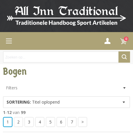
0
Bogen
Filters
SORTERING:
Titel oplopend
1
-
12
van
99
1
2
3
4
5
6
7
>