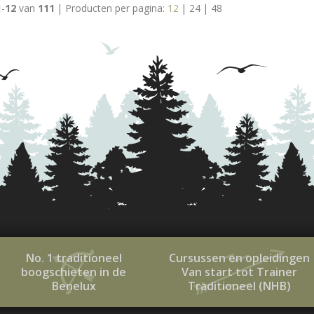
1
-
12
van
111
|
Producten per pagina:
12
|
24
|
48
No. 1 traditioneel
Cursussen en opleidingen
boogschieten in de
Van start tot Trainer
Benelux
Traditioneel (NHB)