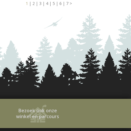
1
|
2
|
3
|
4
|
5
|
6
|
7
>
Bezoek ook onze
winkel en parcours