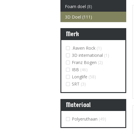
Foam doel
(8)
3D Doel
(111)
Merk
.Raven Rock
(1)
3D international
(1)
Franz Bogen
(2)
IBB
(46)
Longlife
(58)
SRT
(3)
Materiaal
Polyeruthaan
(49)