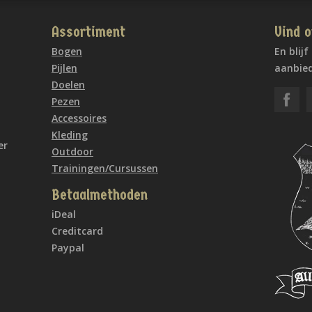
Assortiment
Vind o
Bogen
En blij
Pijlen
aanbied
Doelen
Pezen
Accessoires
Kleding
er
Outdoor
Trainingen/Cursussen
Betaalmethoden
iDeal
Creditcard
Paypal