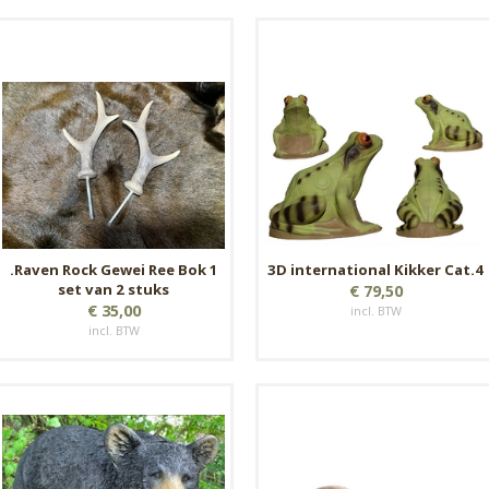
.Raven Rock Gewei Ree Bok 1
3D international Kikker Cat.4
set van 2 stuks
€ 79,50
€ 35,00
incl. BTW
incl. BTW