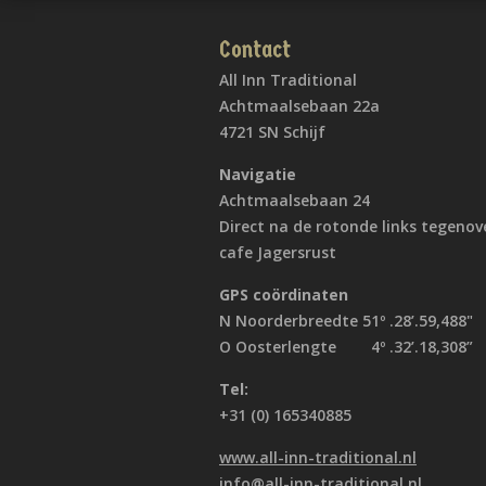
Contact
All Inn Traditional
Achtmaalsebaan 22a
4721 SN Schijf
Navigatie
Achtmaalsebaan 24
Direct na de rotonde links tegenov
cafe Jagersrust
GPS coördinaten
N Noorderbreedte 51º .28’.59,488"
O Oosterlengte 4º .32’.18,308”
Tel:
+31 (0) 165340885
www.all-inn-traditional.nl
info@all-inn-traditional.nl