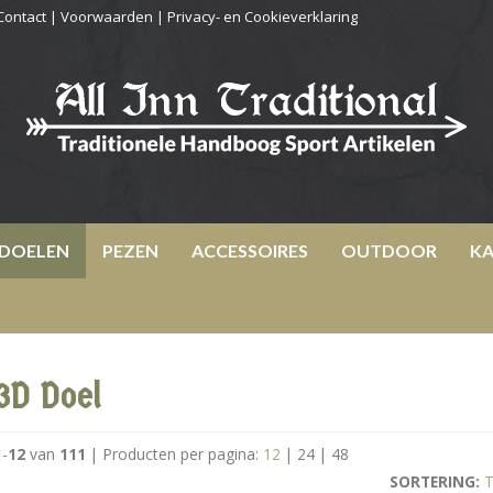
Contact
|
Voorwaarden
|
Privacy- en Cookieverklaring
DOELEN
PEZEN
ACCESSOIRES
OUTDOOR
KA
3D Doel
1
-
12
van
111
|
Producten per pagina:
12
|
24
|
48
SORTERING:
T