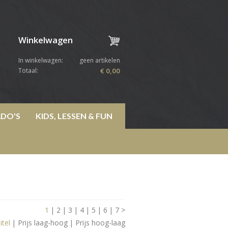
Winkelwagen
In winkelwagen:
geen artikelen
Totaal:
€ 0,00
DO'S
KIDS, LESSEN & FUN
1
|
2
|
3
|
4
|
5
|
6
|
7
>
itel
|
Prijs laag-hoog
|
Prijs hoog-laag