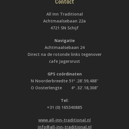
Contact
All Inn Traditional
Achtmaalsebaan 22a
4721 SN Schijf
Navigatie
Achtmaalsebaan 24
Direct na de rotonde links tegenover
cafe Jagersrust
GPS coördinaten
N Noorderbreedte 51º .28’.59,488"
O Oosterlengte 4º .32’.18,308”
Tel:
+31 (0) 165340885
www.all-inn-traditional.nl
info@all-inn-traditional.nl