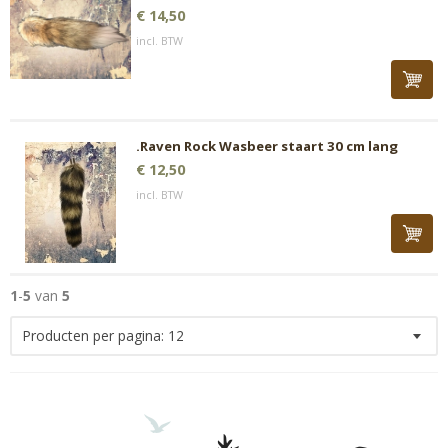
€ 14,50
incl. BTW
.Raven Rock Wasbeer staart 30 cm lang
€ 12,50
incl. BTW
1
-
5
van
5
Producten per pagina:
12