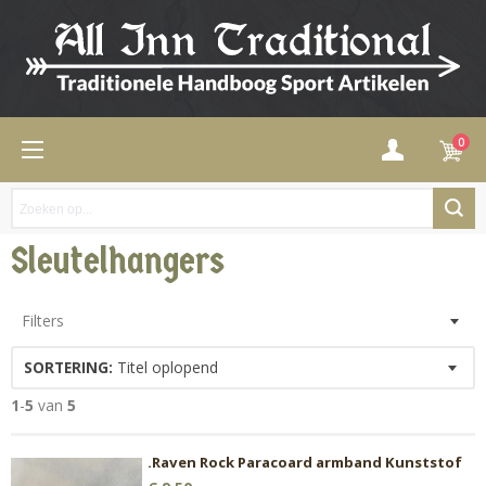
0
Sleutelhangers
Filters
SORTERING:
Titel oplopend
1
-
5
van
5
.Raven Rock Paracoard armband Kunststof