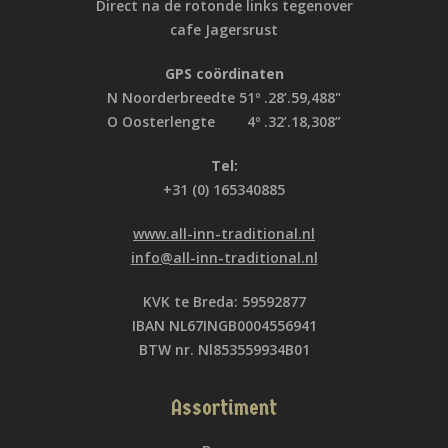
Direct na de rotonde links tegenover
cafe Jagersrust
GPS coördinaten
N Noorderbreedte 51º .28’.59,488"
O Oosterlengte 4º .32’.18,308”
Tel:
+31 (0) 165340885
www.all-inn-traditional.nl
info@all-inn-traditional.nl
KVK te Breda: 59592877
IBAN NL67INGB0004556941
BTW nr. Nl853559934B01
Assortiment