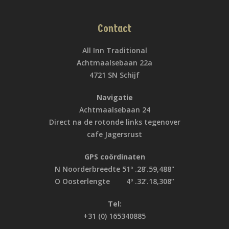
Contact
All Inn Traditional
Achtmaalsebaan 22a
4721 SN Schijf
Navigatie
Achtmaalsebaan 24
Direct na de rotonde links tegenover
cafe Jagersrust
GPS coördinaten
N Noorderbreedte 51º .28’.59,488"
O Oosterlengte 4º .32’.18,308”
Tel:
+31 (0) 165340885