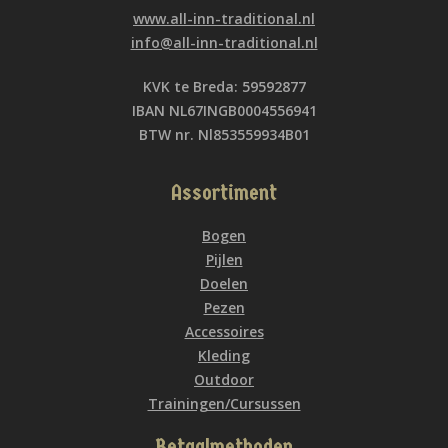
www.all-inn-traditional.nl
info@all-inn-traditional.nl
KVK te Breda: 59592877
IBAN NL67INGB0004556941
BTW nr. Nl853559934B01
Assortiment
Bogen
Pijlen
Doelen
Pezen
Accessoires
Kleding
Outdoor
Trainingen/Cursussen
Betaalmethoden