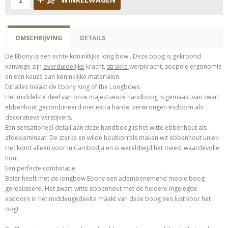
OMSCHRIJVING
DETAILS
De Ebony is een echte koninklijke long bow:. Deze boog is gekroond
vanwege zijn
overduidelijke
kracht,
strakke
werpkracht, soepele ergonomie
en een keuze aan koninklijke materialen.
Dit alles maakt de Ebony King of the Longbows.
Het middelste deel van onze majestueuze handboog is gemaakt van zwart
ebbenhout gecombineerd met extra harde, verwrongen esdoorn als
decoratieve verstijvers.
Een sensationeel detail aan deze handboog is het witte ebbenhout als
afdeklaminaat. De sterke en wilde houtkorrels maken wit ebbenhout uniek.
Het komt alleen voor in Cambodja en is wereldwijd het meest waardevolle
hout.
Een perfecte combinatie.
Beier heeft met de longbow Ebony een adembenemend mooie boog
gerealiseerd. Het zwart-witte ebbenhout met de heldere ingelegde
esdoorn in het middengedeelte maakt van deze boog een lust voor het
oog!