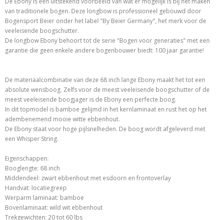
De Ebony is een uitstekend voorbeeld van wat er mogelijk is bij het maken
van traditionele bogen. Deze longbow is professioneel gebouwd door
Bogensport Beier onder het label "By Beier Germany", het merk voor de
veeleisende boogschutter.
De longbow Ebony behoort tot de serie "Bogen voor generaties" met een
garantie die geen enkele andere bogenbouwer biedt: 100 jaar garantie!
De materiaalcombinatie van deze 68 inch lange Ebony maakt het tot een
absolute wensboog. Zelfs voor de meest veeleisende boogschutter of de
meest veeleisende boogjager is de Ebony een perfecte boog.
In dit topmodel is bamboe gelijmd in het kernlaminaat en rust het op het
adembenemend mooie witte ebbenhout.
De Ebony staat voor hoge pijlsnelheden. De boog wordt afgeleverd met
een Whisper String.
Eigenschappen:
Booglengte: 68 inch
Middendeel: zwart ebbenhout met esdoorn en frontoverlay
Handvat: locatiegreep
Werparm laminaat: bamboe
Bovenlaminaat: wild wit ebbenhout
Trekgewichten: 20 tot 60 lbs