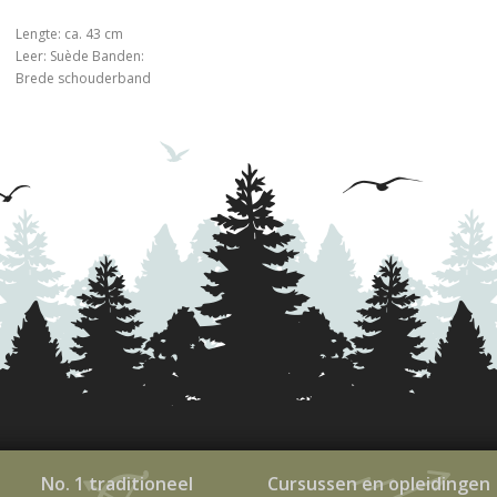
Lengte: ca. 43 cm
Leer: Suède Banden:
Brede schouderband
No. 1 traditioneel
Cursussen en opleidingen