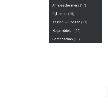
Armbeschermers
(17)
Pijlkokers
(45)
Tassen & Hoezen
(13)
Hulpmiddelen
(22)
Gereedschap
(19)