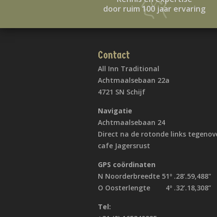
door ruim 100 jaar ervaring
Contact
All Inn Traditional
Achtmaalsebaan 22a
4721 SN Schijf
Navigatie
Achtmaalsebaan 24
Direct na de rotonde links tegenov
cafe Jagersrust
GPS coördinaten
N Noorderbreedte 51º .28’.59,488"
O Oosterlengte 4º .32’.18,308”
Tel: