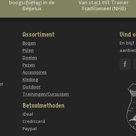
boogschieten in de
Van start tot Trainer
Benelux
Traditioneel (NHB)
Assortiment
Vind o
Bogen
En blij
Pijlen
aanbied
Doelen
Pezen
Accessoires
Kleding
er
Outdoor
Trainingen/Cursussen
Betaalmethoden
iDeal
Creditcard
Paypal