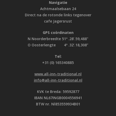
Navigatie
Achtmaalsebaan 24
Direct na de rotonde links tegenover
cafe Jagersrust
GPS coördinaten
N Noorderbreedte 51º .28’.59,488"
O Oosterlengte 4º .32’.18,308”
Tel:
+31 (0) 165340885
www.all-inn-traditional.nl
info@all-inn-traditional.nl
KVK te Breda: 59592877
IBAN NL67INGB0004556941
BTW nr. Nl853559934B01