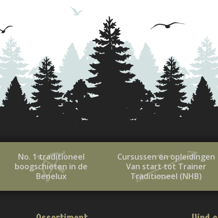
No. 1 traditioneel
Cursussen en opleidingen
boogschieten in de
Van start tot Trainer
Benelux
Traditioneel (NHB)