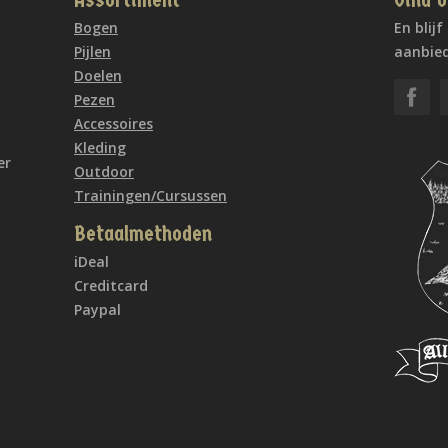
Assortiment
Vind o
Bogen
En blij
Pijlen
aanbied
Doelen
Pezen
Accessoires
Kleding
er
Outdoor
Trainingen/Cursussen
Betaalmethoden
iDeal
Creditcard
Paypal