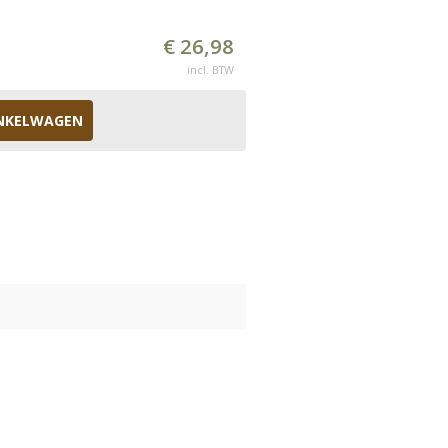
€ 26,98
incl. BTW
NKELWAGEN