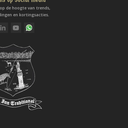
ns op Social Media
f op de hoogte van trends,
ingen en kortingsacties.