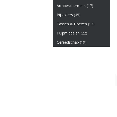
Armbeschermers
(17)
Pijlkokers
(45)
Tassen & Hoezen
(13)
Hulpmiddelen
(22)
Gereedschap
(19)