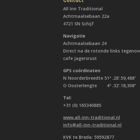
Contact
All Inn Traditional
Achtmaalsebaan 22a
4721 SN Schijf
Navigatie
Achtmaalsebaan 24
Direct na de rotonde links tegenov
cafe Jagersrust
GPS coördinaten
N Noorderbreedte 51º .28’.59,488"
O Oosterlengte 4º .32’.18,308”
Tel:
+31 (0) 165340885
www.all-inn-traditional.nl
info@all-inn-traditional.nl
KVK te Breda: 59592877