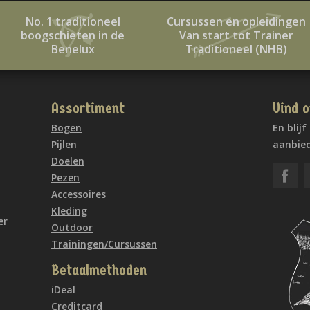
No. 1 traditioneel
Cursussen en opleidingen
boogschieten in de
Van start tot Trainer
Benelux
Traditioneel (NHB)
Assortiment
Vind o
Bogen
En blij
Pijlen
aanbied
Doelen
Pezen
Accessoires
Kleding
er
Outdoor
Trainingen/Cursussen
Betaalmethoden
iDeal
Creditcard