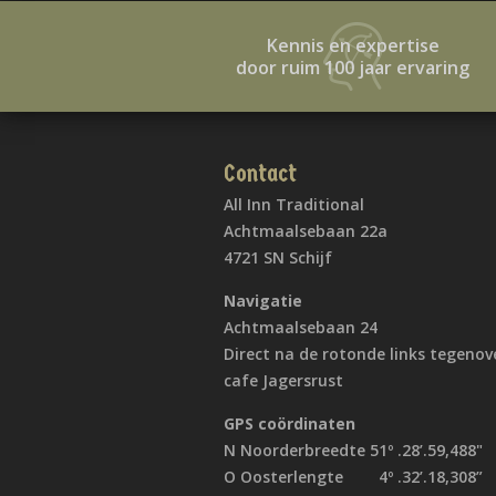
Kennis en expertise
door ruim 100 jaar ervaring
Contact
All Inn Traditional
Achtmaalsebaan 22a
4721 SN Schijf
Navigatie
Achtmaalsebaan 24
Direct na de rotonde links tegenov
cafe Jagersrust
GPS coördinaten
N Noorderbreedte 51º .28’.59,488"
O Oosterlengte 4º .32’.18,308”