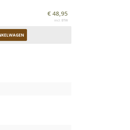
€ 48,95
incl. BTW
NKELWAGEN