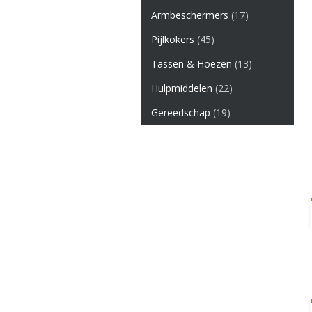
Armbeschermers
(17)
Pijlkokers
(45)
Tassen & Hoezen
(13)
Hulpmiddelen
(22)
Gereedschap
(19)