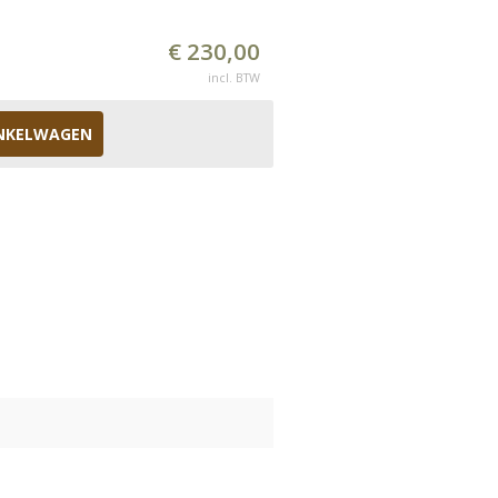
€ 230,00
incl. BTW
NKELWAGEN