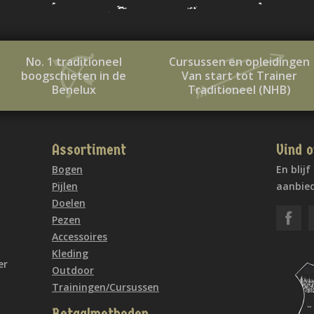
No. 1 traditioneel
Cursussen en opleidingen
boogschieten in de
Van start tot Trainer
Benelux
Traditioneel (NHB)
Assortiment
Vind o
Bogen
En blij
Pijlen
aanbied
Doelen
Pezen
Accessoires
Kleding
er
Outdoor
Trainingen/Cursussen