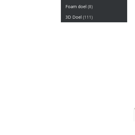
Foam doel
(8)
3D Doel
(111)