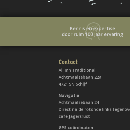
Kennis en expertise
door ruim 100 jaar ervaring
Contact
All Inn Traditional
Achtmaalsebaan 22a
4721 SN Schijf
Navigatie
Achtmaalsebaan 24
Direct na de rotonde links tegenov
cafe Jagersrust
GPS coördinaten