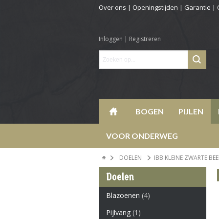
Over ons
|
Openingstijden
|
Garantie
|
Inloggen
|
Registreren
BOGEN
PIJLEN
VOOR ONDERWEG
DOELEN
IBB KLEINE ZWARTE BEER
Doelen
Blazoenen
(4)
Pijlvang
(1)