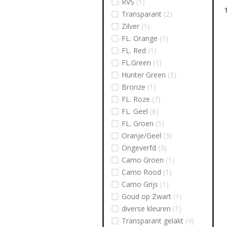
RVS
(1)
Transparant
(2)
Zilver
(1)
FL. Orange
(1)
FL. Red
(1)
FL.Green
(1)
Hunter Green
(3)
Bronze
(1)
FL. Roze
(7)
FL. Geel
(6)
FL. Groen
(5)
Oranje/Geel
(3)
Ongeverfd
(3)
Camo Groen
(1)
Camo Rood
(1)
Camo Grijs
(1)
Goud op Zwart
(1)
diverse kleuren
(1)
Transparant gelakt
(4)