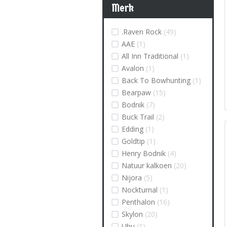
Merk
.Raven Rock
(49)
AAE
(1)
All Inn Traditional
(1)
Avalon
(1)
Back To Bowhunting
(1)
Bearpaw
(15)
Bodnik
(7)
Buck Trail
(2)
Edding
(1)
Goldtip
(1)
Henry Bodnik
(4)
Natuur kalkoen
(20)
Nijora
(5)
Nockturnal
(1)
Penthalon
(16)
Skylon
(20)
Uhu
(1)