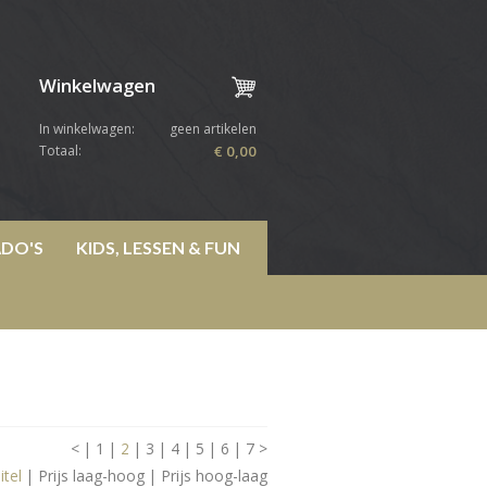
Winkelwagen
In winkelwagen:
geen artikelen
Totaal:
€ 0,00
DO'S
KIDS, LESSEN & FUN
<
|
1
|
2
|
3
|
4
|
5
|
6
|
7
>
itel
|
Prijs laag-hoog
|
Prijs hoog-laag