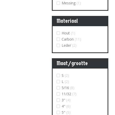
Messing
(1)
Materiaal
Hout
(1)
Carbon
(11)
Leder
(2)
Maat/grootte
S
(2)
L
(2)
5/16
(8)
11/32
(7)
3"
(4)
4"
(6)
5"
(5)