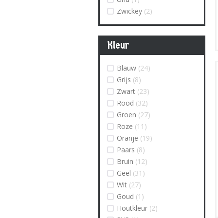
Zwickey
(2)
Kleur
Blauw
(24)
Grijs
(8)
Zwart
(23)
Rood
(32)
Groen
(27)
Roze
(11)
Oranje
(19)
Paars
(8)
Bruin
(12)
Geel
(31)
Wit
(27)
Goud
(1)
Houtkleur
(2)