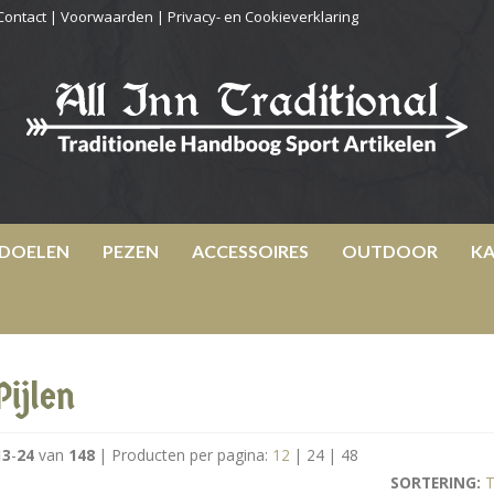
Contact
|
Voorwaarden
|
Privacy- en Cookieverklaring
DOELEN
PEZEN
ACCESSOIRES
OUTDOOR
KA
Pijlen
13
-
24
van
148
|
Producten per pagina:
12
|
24
|
48
SORTERING:
T