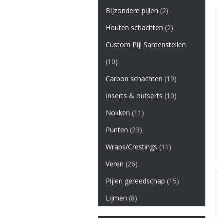
Bijzondere pijlen
(2)
Houten schachten
(2)
Custom Pijl Samenstellen
(10)
Carbon schachten
(19)
Inserts & outserts
(10)
Nokken
(11)
Punten
(23)
Wraps/Crestings
(11)
Veren
(26)
Pijlen gereedschap
(15)
Lijmen
(8)