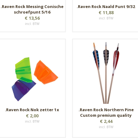
.Raven Rock Messing Conische
.Raven Rock Naald Punt 9/32
schroefpunt 5/16
€ 11,88
€ 13,56
incl. BTW
incl. BTW
.Raven Rock Nok zetter 1x
.Raven Rock Northern Pine
Custom premium quality
€ 2,00
€ 2,44
incl. BTW
incl. BTW