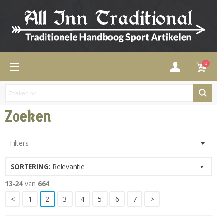
0
Zoeken
Filters
SORTERING:
Relevantie
13
-
24
van
664
<
1
2
3
4
5
6
7
>