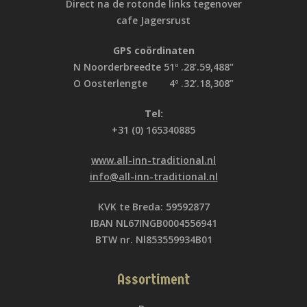
Direct na de rotonde links tegenover
cafe Jagersrust
GPS coördinaten
N Noorderbreedte 51º .28’.59,488"
O Oosterlengte 4º .32’.18,308”
Tel:
+31 (0) 165340885
www.all-inn-traditional.nl
info@all-inn-traditional.nl
KVK te Breda: 59592877
IBAN NL67INGB0004556941
BTW nr. Nl853559934B01
Assortiment