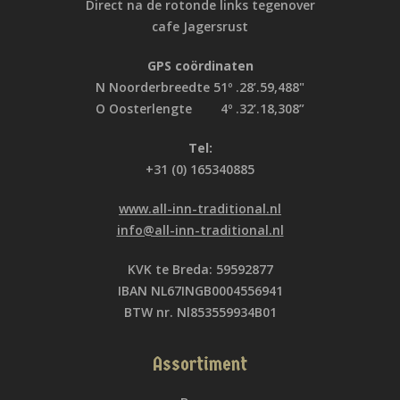
Direct na de rotonde links tegenover
cafe Jagersrust
GPS coördinaten
N Noorderbreedte 51º .28’.59,488"
O Oosterlengte 4º .32’.18,308”
Tel:
+31 (0) 165340885
www.all-inn-traditional.nl
info@all-inn-traditional.nl
KVK te Breda: 59592877
IBAN NL67INGB0004556941
BTW nr. Nl853559934B01
Assortiment