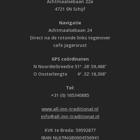
Achtmaalsebaan 22a
4721 SN Schijf
Navigatie
Achtmaalsebaan 24
Direct na de rotonde links tegenover
cafe Jagersrust
GPS coördinaten
N Noorderbreedte 51º .28’.59,488"
O Oosterlengte 4º .32’.18,308”
Tel:
+31 (0) 165340885
www.all-inn-traditional.nl
info@all-inn-traditional.nl
KVK te Breda: 59592877
IBAN NL67INGB0004556941