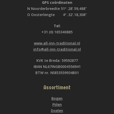
GPS coördinaten
N Noorderbreedte 51º .28’.59,488"
O Oosterlengte 4º .32’.18,308”
Tel:
+31 (0) 165340885
www.all-inn-traditional.nl
info@all-inn-traditional.nl
KVK te Breda: 59592877
IBAN NL67INGB0004556941
BTW nr. Nl853559934B01
Assortiment
Bogen
Pijlen
Doelen