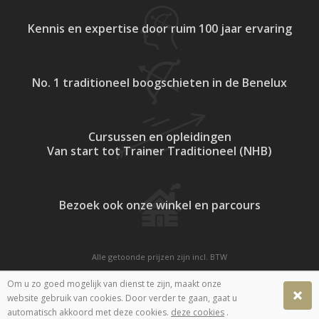
Kennis en expertise
door ruim 100 jaar ervaring
No. 1 traditioneel
boogschieten in de Benelux
Cursussen en opleidingen
Van start tot Trainer Traditioneel (NHB)
Bezoek ook onze
winkel en parcours
Alle getoonde prijzen zijn incl. BTW
Website door
Fastware
Om u zo goed mogelijk van dienst te zijn, maakt onze
website gebruik van cookies. Door verder te gaan, gaat u
automatisch akkoord met deze cookies.
deze cookies
.