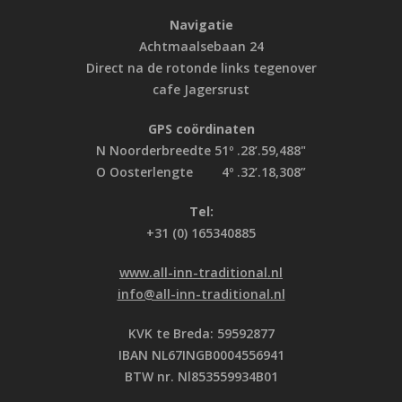
Navigatie
Achtmaalsebaan 24
Direct na de rotonde links tegenover
cafe Jagersrust
GPS coördinaten
N Noorderbreedte 51º .28’.59,488"
O Oosterlengte 4º .32’.18,308”
Tel:
+31 (0) 165340885
www.all-inn-traditional.nl
info@all-inn-traditional.nl
KVK te Breda: 59592877
IBAN NL67INGB0004556941
BTW nr. Nl853559934B01