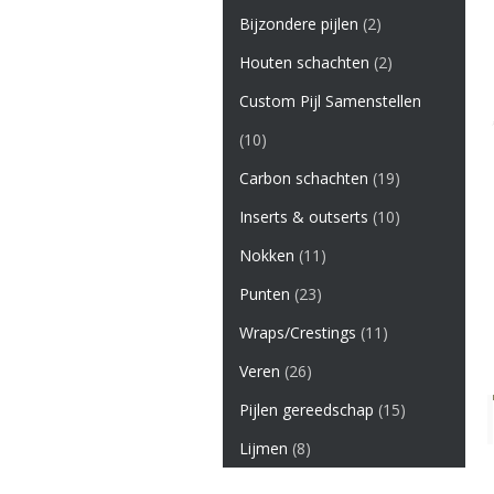
Bijzondere pijlen
(2)
Houten schachten
(2)
Custom Pijl Samenstellen
(10)
Carbon schachten
(19)
Inserts & outserts
(10)
Nokken
(11)
Punten
(23)
Wraps/Crestings
(11)
Veren
(26)
Pijlen gereedschap
(15)
Lijmen
(8)