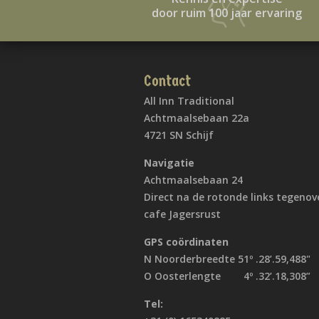
door ruim 100 jaar ervaring
Contact
All Inn Traditional
Achtmaalsebaan 22a
4721 SN Schijf
Navigatie
Achtmaalsebaan 24
Direct na de rotonde links tegenov
cafe Jagersrust
GPS coördinaten
N Noorderbreedte 51º .28’.59,488"
O Oosterlengte 4º .32’.18,308”
Tel: