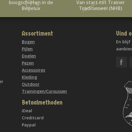
boogschieten in de
Van start tot Trainer
Benelux
Traditioneel (NHB)
Assortiment
Vind o
Bogen
En blij
Pijlen
aanbied
Doelen
Pezen
Accessoires
Kleding
er
Outdoor
Trainingen/Cursussen
Betaalmethoden
iDeal
Creditcard
Paypal