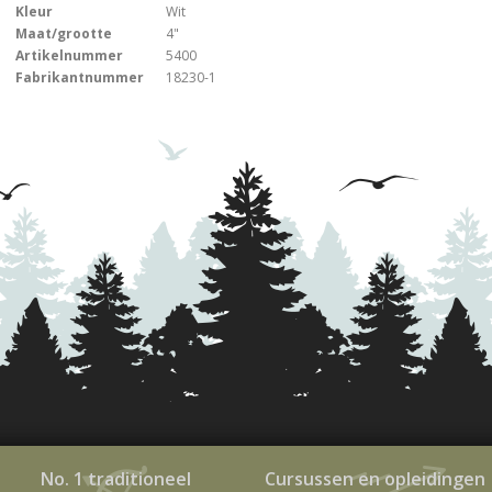
Kleur
Wit
Maat/grootte
4"
Artikelnummer
5400
Fabrikantnummer
18230-1
No. 1 traditioneel
Cursussen en opleidingen