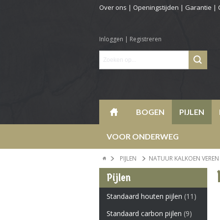
Over ons
|
Openingstijden
|
Garantie
|
Inloggen
|
Registreren
BOGEN
PIJLEN
VOOR ONDERWEG
PIJLEN
NATUUR KALKOEN VEREN 4
Pijlen
Standaard houten pijlen
(11)
Standaard carbon pijlen
(9)