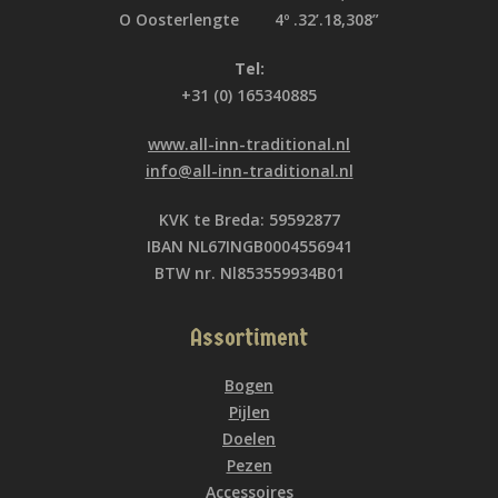
O Oosterlengte 4º .32’.18,308”
Tel:
+31 (0) 165340885
www.all-inn-traditional.nl
info@all-inn-traditional.nl
KVK te Breda: 59592877
IBAN NL67INGB0004556941
BTW nr. Nl853559934B01
Assortiment
Bogen
Pijlen
Doelen
Pezen
Accessoires