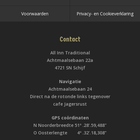
Voorwaarden
Privacy- en Cookieverklaring
Contact
All Inn Traditional
Achtmaalsebaan 22a
4721 SN Schijf
Navigatie
Achtmaalsebaan 24
Direct na de rotonde links tegenover
cafe Jagersrust
GPS coördinaten
N Noorderbreedte 51º .28’.59,488"
O Oosterlengte 4º .32’.18,308”