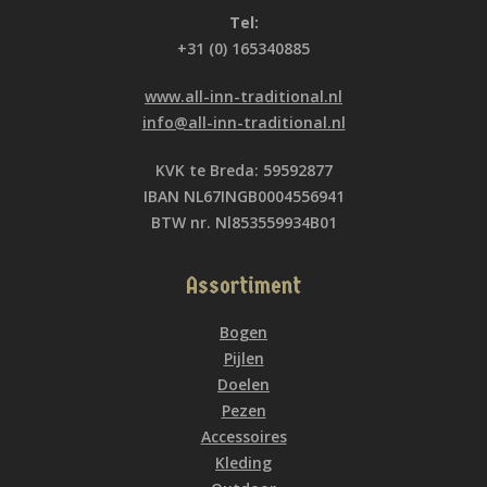
Tel:
+31 (0) 165340885
www.all-inn-traditional.nl
info@all-inn-traditional.nl
KVK te Breda: 59592877
IBAN NL67INGB0004556941
BTW nr. Nl853559934B01
Assortiment
Bogen
Pijlen
Doelen
Pezen
Accessoires
Kleding