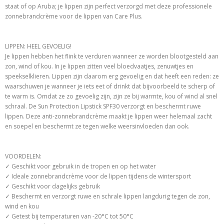
staat of op Aruba; je lippen zijn perfect verzorgd met deze professionele
zonnebrandcrème voor de lippen van Care Plus.
LIPPEN: HEEL GEVOELIG!
Je lippen hebben het flink te verduren wanneer ze worden blootgesteld aan
zon, wind of kou. In je lippen zitten veel bloedvaatjes, zenuwtjes en
speekselklieren. Lippen zijn daarom erg gevoelig en dat heeft een reden: ze
waarschuwen je wanneer je iets eet of drinkt dat bijvoorbeeld te scherp of
te warm is. Omdat ze zo gevoelig zijn, zijn ze bij warmte, kou of wind al snel
schraal. De Sun Protection Lipstick SPF30 verzorgt en beschermt ruwe
lippen. Deze anti-zonnebrandcrème maakt je lippen weer helemaal zacht
en soepel en beschermt ze tegen welke weersinvloeden dan ook.
VOORDELEN:
✓ Geschikt voor gebruik in de tropen en op het water
✓ Ideale zonnebrandcrème voor de lippen tijdens de wintersport
✓ Geschikt voor dagelijks gebruik
✓ Beschermt en verzorgt ruwe en schrale lippen langdurig tegen de zon,
wind en kou
✓ Getest bij temperaturen van -20°C tot 50°C