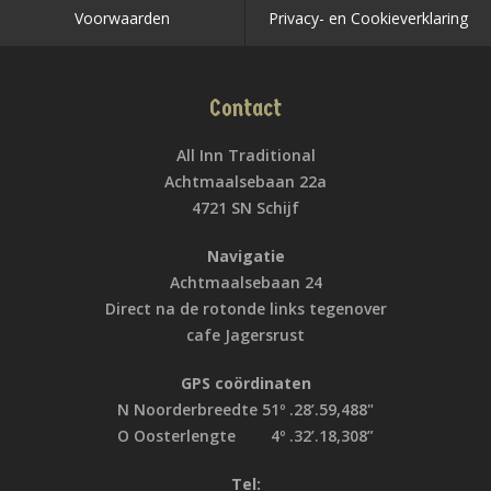
Voorwaarden
Privacy- en Cookieverklaring
Contact
All Inn Traditional
Achtmaalsebaan 22a
4721 SN Schijf
Navigatie
Achtmaalsebaan 24
Direct na de rotonde links tegenover
cafe Jagersrust
GPS coördinaten
N Noorderbreedte 51º .28’.59,488"
O Oosterlengte 4º .32’.18,308”
Tel: