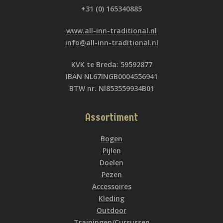
+31 (0) 165340885
www.all-inn-traditional.nl
info@all-inn-traditional.nl
KVK te Breda: 59592877
IBAN NL67INGB0004556941
BTW nr. Nl853559934B01
Assortiment
Bogen
Pijlen
Doelen
Pezen
Accessoires
Kleding
Outdoor
Trainingen/Cursussen