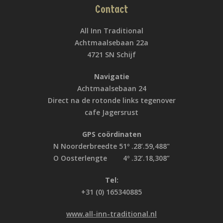
Contact
All Inn Traditional
Achtmaalsebaan 22a
4721 SN Schijf
Navigatie
Achtmaalsebaan 24
Direct na de rotonde links tegenover
cafe Jagersrust
GPS coördinaten
N Noorderbreedte 51º .28’.59,488"
O Oosterlengte 4º .32’.18,308”
Tel:
+31 (0) 165340885
www.all-inn-traditional.nl