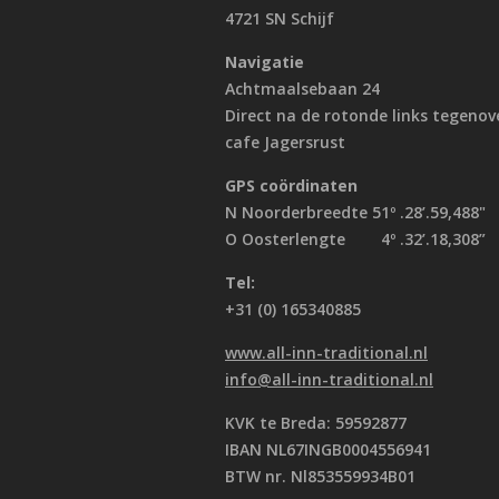
4721 SN Schijf
Navigatie
Achtmaalsebaan 24
Direct na de rotonde links tegenov
cafe Jagersrust
GPS coördinaten
N Noorderbreedte 51º .28’.59,488"
O Oosterlengte 4º .32’.18,308”
Tel:
+31 (0) 165340885
www.all-inn-traditional.nl
info@all-inn-traditional.nl
KVK te Breda: 59592877
IBAN NL67INGB0004556941
BTW nr. Nl853559934B01