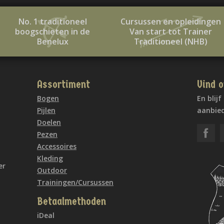
No. 1 traditioneel
Cursussen en opleidingen
boogschieten in de
Van start tot Trainer
Benelux
Traditioneel (NHB)
Assortiment
Vind o
Bogen
En blij
Pijlen
aanbied
Doelen
Pezen
Accessoires
Kleding
er
Outdoor
Trainingen/Cursussen
Betaalmethoden
iDeal