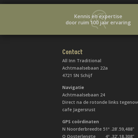
Kennis en expertise
door ruim 100 jaar ervaring
Contact
All Inn Traditional
Achtmaalsebaan 22a
4721 SN Schijf
Navigatie
Achtmaalsebaan 24
Direct na de rotonde links tegenov
cafe Jagersrust
GPS coördinaten
N Noorderbreedte 51º .28’.59,488"
O Oosterlengte 4º .32’.18,308”