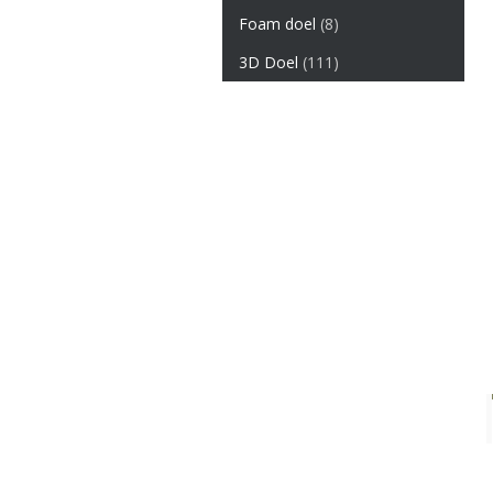
Foam doel
(8)
3D Doel
(111)