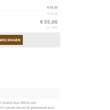
€ 55,00
€ 55,00
€ 55,00
incl. BTW
NKELWAGEN
D-doeluil door IBB bij vele
l PU-schuim dat wordt gekenmerkt door