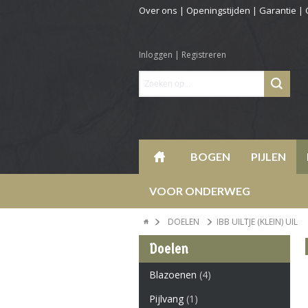
Over ons
|
Openingstijden
|
Garantie
|
Inloggen
|
Registreren
BOGEN
PIJLEN
VOOR ONDERWEG
DOELEN
IBB UILTJE (KLEIN) UIL
Doelen
Blazoenen
(4)
Pijlvang
(1)