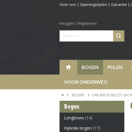
Over ons
|
Openingstijden
|
Garantie
|
Inloggen
|
Registreren
BOGEN
PIJLEN
VOOR ONDERWEG
BOGEN
OAK RIDGE MEZZO JAC
Bogen
Longbows
(14)
Hybride bogen
(17)