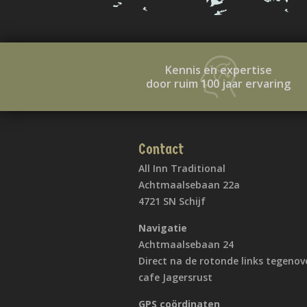
Kennis en expertise
door ruim 100 jaar ervaring
Contact
All Inn Traditional
Achtmaalsebaan 22a
4721 SN Schijf
Navigatie
Achtmaalsebaan 24
Direct na de rotonde links tegenov
cafe Jagersrust
GPS coördinaten