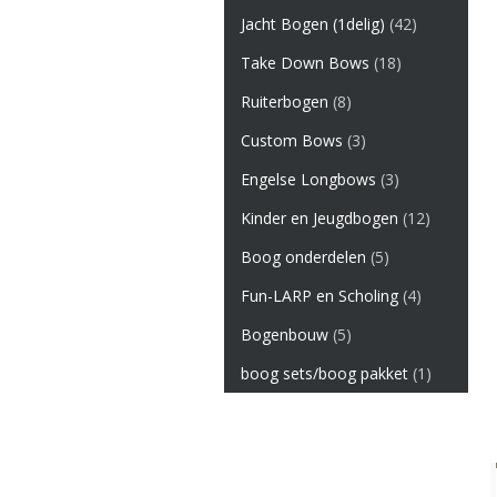
Jacht Bogen (1delig)
(42)
Take Down Bows
(18)
Ruiterbogen
(8)
Custom Bows
(3)
Engelse Longbows
(3)
Kinder en Jeugdbogen
(12)
Boog onderdelen
(5)
Fun-LARP en Scholing
(4)
Bogenbouw
(5)
boog sets/boog pakket
(1)