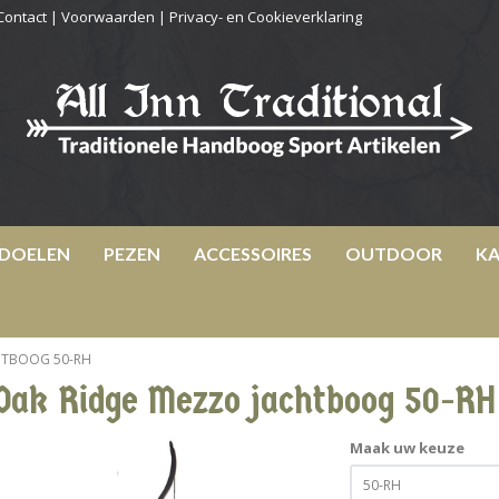
Contact
|
Voorwaarden
|
Privacy- en Cookieverklaring
DOELEN
PEZEN
ACCESSOIRES
OUTDOOR
KA
HTBOOG 50-RH
Oak Ridge Mezzo jachtboog 50-RH
Maak uw keuze
50-RH