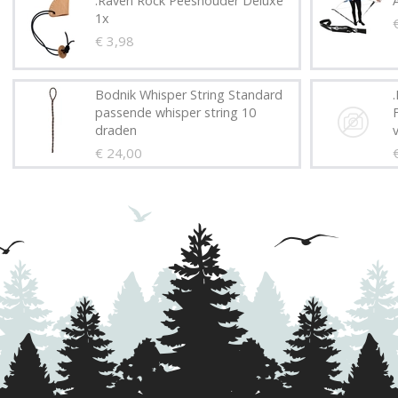
.Raven Rock Peeshouder Deluxe
1x
€ 3,98
Bodnik Whisper String Standard
passende whisper string 10
draden
€ 24,00