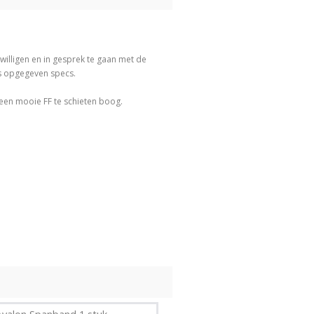
illigen en in gesprek te gaan met de
ns opgegeven specs.
 een mooie FF te schieten boog.