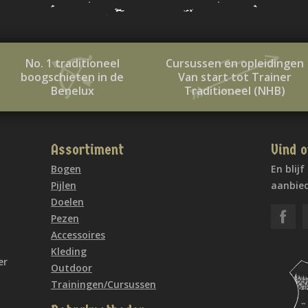
No. 1 traditioneel
Cursussen en opleidingen
boogschieten in de
Van start tot Trainer
Benelux
Traditioneel (NHB)
Assortiment
Vind o
Bogen
En blij
Pijlen
aanbied
Doelen
Pezen
Accessoires
Kleding
er
Outdoor
Trainingen/Cursussen