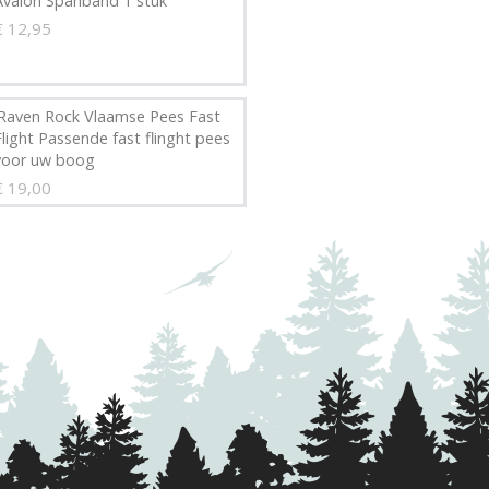
Avalon Spanband 1 stuk
€ 12,95
.Raven Rock Vlaamse Pees Fast
Flight Passende fast flinght pees
voor uw boog
€ 19,00