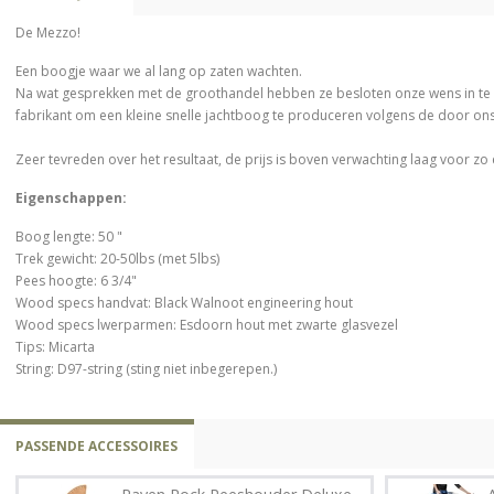
De Mezzo!
Een boogje waar we al lang op zaten wachten.
Na wat gesprekken met de groothandel hebben ze besloten onze wens in te w
fabrikant om een kleine snelle jachtboog te produceren volgens de door o
Zeer tevreden over het resultaat, de prijs is boven verwachting laag voor zo
Eigenschappen:
Boog lengte: 50 "
Trek gewicht: 20-50lbs (met 5lbs)
Pees hoogte: 6 3/4"
Wood specs handvat: Black Walnoot engineering hout
Wood specs lwerparmen: Esdoorn hout met zwarte glasvezel
Tips: Micarta
String: D97-string (sting niet inbegerepen.)
PASSENDE ACCESSOIRES