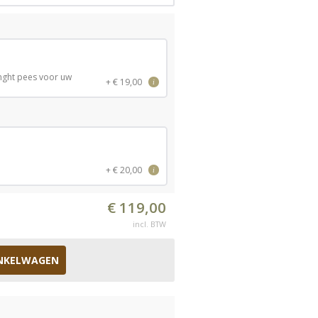
inght pees voor uw
+ € 19,00
i
n
+ € 20,00
i
€ 119,00
incl. BTW
NKELWAGEN