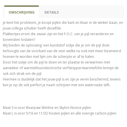
OMSCHRIJVING
DETAILS
Je kent het probleem, je koopt pijlen die kant en klaar in de winkel staan, en
jouw collega schutter heeft dezelfde.
Plakkertjes erom die zwaar zijn en het F.O.C. van je pijl veranderen en
bovendien loslaten?
Wij bieden de oplossing: een kunststof sokje die je om de pijl doet
terhoogte van de voorkant van de veer welke nu ook niet meer besmeerd
hoeven te worden met lijm om de scherpte er af te halen.
Door het sokje om de pijl te doen en ter plaatse te verwarmen met
aansteker of warmtefeun/electrische verfstripper/warmteföhn krimpt de
sok zich strak om de pijl.
Hiermee is duidelijk dat het jouw pijl is en zijn je veren beschermd, tevens
kun je op de sok perfect je naam schrijven met een watervaste stift.
Maat S is voor Bearpaw Slimline en Skylon Novice pijlen.
Maat L is voor 5/16 en 11/32 houten pijlen en alle overige carbon pijlen.