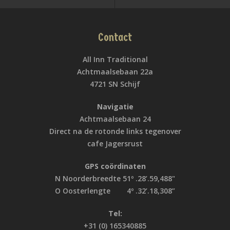
Contact
All Inn Traditional
Achtmaalsebaan 22a
4721 SN Schijf
Navigatie
Achtmaalsebaan 24
Direct na de rotonde links tegenover
cafe Jagersrust
GPS coördinaten
N Noorderbreedte 51º .28’.59,488"
O Oosterlengte 4º .32’.18,308”
Tel:
+31 (0) 165340885