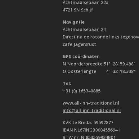
Achtmaalsebaan 22a
4721 SN Schijf
Navigatie
Achtmaalsebaan 24
Direct na de rotonde links tegenov
cafe Jagersrust
GPS coördinaten
N Noorderbreedte 51º .28’.59,488"
O Oosterlengte 4º .32’.18,308”
Tel:
+31 (0) 165340885
www.all-inn-traditional.nl
info@all-inn-traditional.nl
KVK te Breda: 59592877
IBAN NL67INGB0004556941
BTW nr. Nl853559934B01