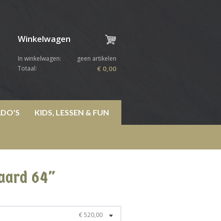
Winkelwagen
In winkelwagen:
geen artikelen
Totaal:
€ 0,00
DO'S
KIDS, LESSEN & FUN
aard 64"
€ 520,00