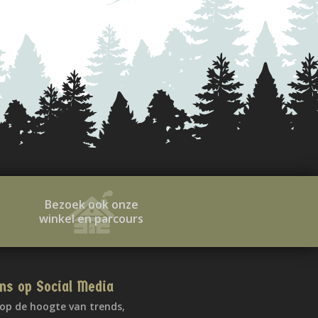
Bezoek ook onze
winkel en parcours
ns op Social Media
f op de hoogte van trends,