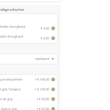
ndige schutter
chutter (booghand
€ 0,00
i
hutter (booghand
€ 0,00
i
standaard
ag in werparmen
+ € 100,00
i
l grip Tanajura
+ € 100,00
i
in de grip
+ € 50,00
i
 dark in grip
+ € 50,00
i