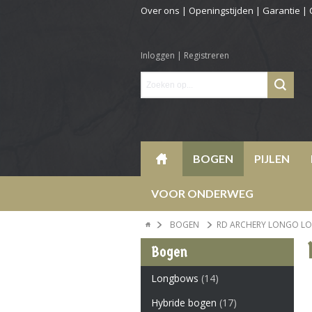
Over ons
|
Openingstijden
|
Garantie
|
Inloggen
|
Registreren
BOGEN
PIJLEN
VOOR ONDERWEG
BOGEN
RD ARCHERY LONGO L
Bogen
Longbows
(14)
Hybride bogen
(17)