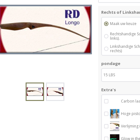
Rechts of Linksha
Maak uw keuze
Rechtshandige S
links).
Linkshandige Sc
rechts)
pondage
15 LBS
Extra's
Carbon la
Hoge pisto
Verlijming 
Glow in the