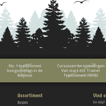
No. 1 traditioneel
Cursussen en opleidingen
boogschieten in de
Van start tot Trainer
Benelux
Traditioneel (NHB)
Assortiment
Vind o
Bogen
En blij