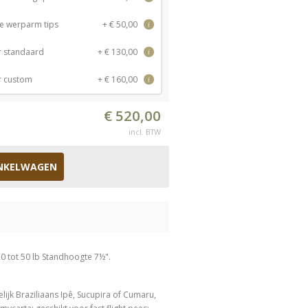
e werparm tips
+ € 50,00
i
 standaard
+ € 130,00
i
 custom
+ € 160,00
i
€ 520,00
incl. BTW
NKELWAGEN
20 tot 50 lb Standhoogte 7½".
ijk Braziliaans Ipê, Sucupira of Cumaru,