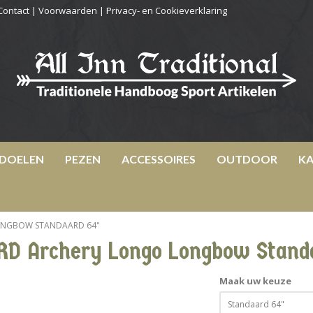
Contact
|
Voorwaarden
|
Privacy- en Cookieverklaring
DOELEN
PEZEN
ACCESSOIRES
OUTDOOR
KA
ONGBOW STANDAARD 64"
RD Archery Longo Longbow Stand
Maak uw keuze
Standaard 64"