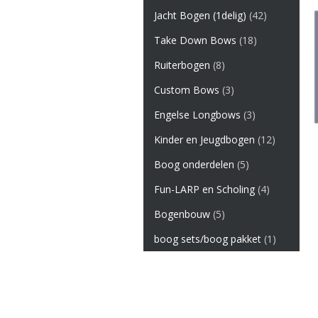
Jacht Bogen (1delig)
(42)
Take Down Bows
(18)
Ruiterbogen
(8)
Custom Bows
(3)
Engelse Longbows
(3)
Kinder en Jeugdbogen
(12)
Boog onderdelen
(5)
Fun-LARP en Scholing
(4)
Bogenbouw
(5)
boog sets/boog pakket
(1)