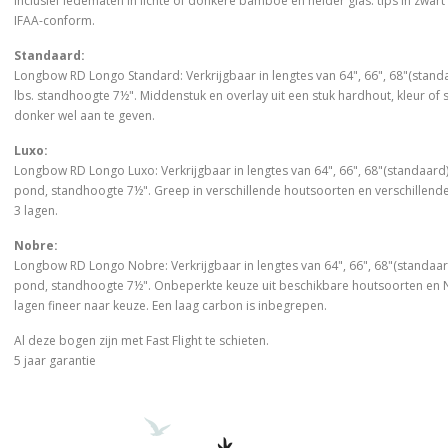
inclusief ledematen in lichte of donkere bamboe en helder glas. tips in zwart 
IFAA-conform.
Standaard:
Longbow RD Longo Standard: Verkrijgbaar in lengtes van 64", 66", 68"(standa
lbs. standhoogte 7½". Middenstuk en overlay uit een stuk hardhout, kleur of so
donker wel aan te geven.
Luxo:
Longbow RD Longo Luxo: Verkrijgbaar in lengtes van 64", 66", 68"(standaard)
pond, standhoogte 7½". Greep in verschillende houtsoorten en verschillende
3 lagen.
Nobre:
Longbow RD Longo Nobre: Verkrijgbaar in lengtes van 64", 66", 68"(standaard
pond, standhoogte 7½". Onbeperkte keuze uit beschikbare houtsoorten en N
lagen fineer naar keuze. Een laag carbon is inbegrepen.
Al deze bogen zijn met Fast Flight te schieten.
5 jaar garantie