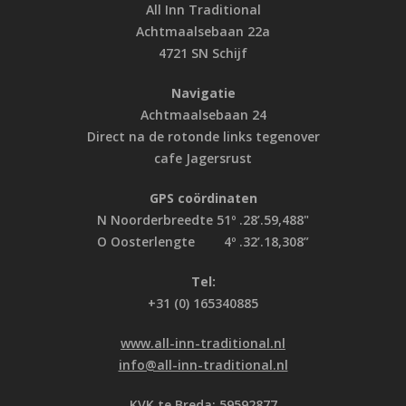
All Inn Traditional
Achtmaalsebaan 22a
4721 SN Schijf
Navigatie
Achtmaalsebaan 24
Direct na de rotonde links tegenover
cafe Jagersrust
GPS coördinaten
N Noorderbreedte 51º .28’.59,488"
O Oosterlengte 4º .32’.18,308”
Tel:
+31 (0) 165340885
www.all-inn-traditional.nl
info@all-inn-traditional.nl
KVK te Breda: 59592877