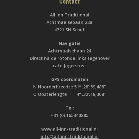
Contact
All Inn Traditional
Achtmaalsebaan 22a
4721 SN Schijf
Navigatie
Achtmaalsebaan 24
Direct na de rotonde links tegenover
cafe Jagersrust
GPS coördinaten
N Noorderbreedte 51º .28’.59,488"
O Oosterlengte 4º .32’.18,308”
Tel:
+31 (0) 165340885
www.all-inn-traditional.nl
info@all-inn-traditional.nl