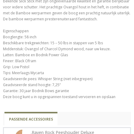
bekende Slick Stick met zijn ongeevenaarde kwaliteit en garantie berijkbaar
voor iedere schutter. Het prachtige Ovangol hout in het heft, in combinatie
met de Bamboe werparmen geven de boog een prachtig natuurlijk uiterlijk.
De bamboe werparmen presterenuiteraard fantastisch.
Eigenschappen
Booglengte: 58 inch
Beschikbare trekgewichten: 15 – 50 lbs in stappen van 5 lbs
Middenstuk: Ovangol of Charcol Dymond wood, naar uw keuze.
Latten: Bamboe en Bodnik Power Glas
Fineer: Black Ofram
Grip: Low Pistol
Tips: Meerlaags Mycarta
Geadviseerde pees: Whisper String (niet inbegrepen)
Geadviseerde stand hoogte: 7,25”
Garantie: 30 jaar Bodnik Bows garantie
Deze boog kunt u in opgespannen toestand vervoeren en opslaan
PASSENDE ACCESSOIRES
.Raven Rock Peeshouder Deluxe