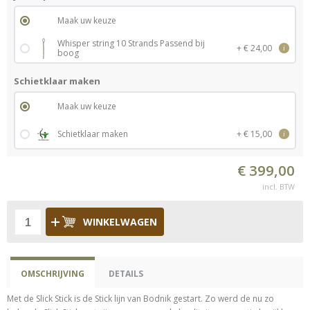
Maak uw keuze
Whisper string 10 Strands Passend bij
+ € 24,00
i
boog
Schietklaar maken
Maak uw keuze
Schietklaar maken
+ € 15,00
i
€ 399,00
incl. BTW
WINKELWAGEN
OMSCHRIJVING
DETAILS
Met de Slick Stick is de Stick lijn van Bodnik gestart. Zo werd de nu zo