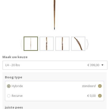
Maak uw keuze
LH - 20 lbs
€ 399,00
Boog type
Hybride
standaard
i
Recurve
€ 0,00
i
juiste pees