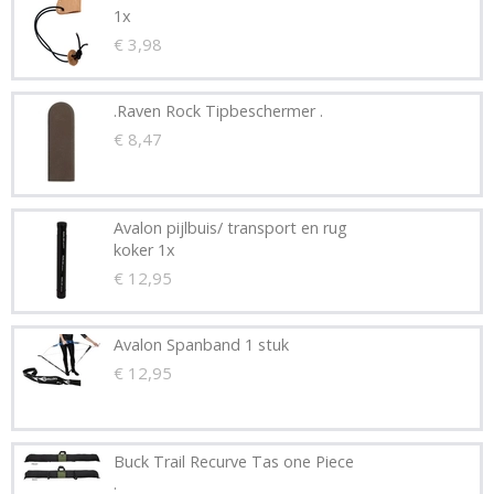
1x
€ 3,98
.Raven Rock Tipbeschermer .
€ 8,47
Avalon pijlbuis/ transport en rug
koker 1x
€ 12,95
Avalon Spanband 1 stuk
€ 12,95
Buck Trail Recurve Tas one Piece
.