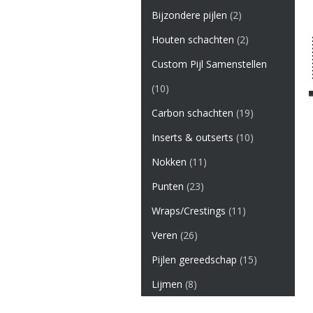
Bijzondere pijlen
(2)
Houten schachten
(2)
Custom Pijl Samenstellen
(10)
Carbon schachten
(19)
Inserts & outserts
(10)
Nokken
(11)
Punten
(23)
Wraps/Crestings
(11)
Veren
(26)
Pijlen gereedschap
(15)
Lijmen
(8)