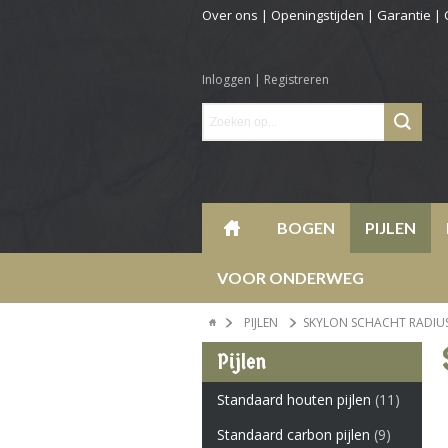
Over ons
|
Openingstijden
|
Garantie
|
Inloggen
|
Registreren
BOGEN
PIJLEN
VOOR ONDERWEG
PIJLEN
SKYLON SCHACHT RADIUS 
Pijlen
Standaard houten pijlen
(11)
Standaard carbon pijlen
(9)