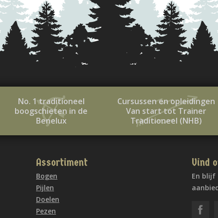
No. 1 traditioneel
Cursussen en opleidingen
boogschieten in de
Van start tot Trainer
Benelux
Traditioneel (NHB)
Assortiment
Vind o
Bogen
En blij
Pijlen
aanbied
Doelen
Pezen