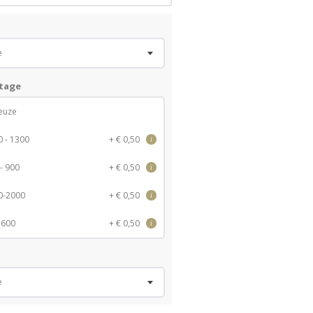
e
ntage
euze
0 - 1300
+ € 0,50
i
 - 900
+ € 0,50
i
0-2000
+ € 0,50
i
-600
+ € 0,50
i
e