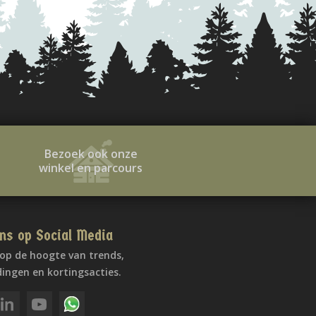
Bezoek ook onze
winkel en parcours
ns op Social Media
f op de hoogte van trends,
ingen en kortingsacties.