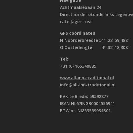
Navigatie
Achtmaalsebaan 24
Direct na de rotonde links tegenov
cafe Jagersrust
GPS coördinaten
N Noorderbreedte 51º .28’.59,488"
O Oosterlengte 4º .32’.18,308”
Tel:
+31 (0) 165340885
www.all-inn-traditional.nl
info@all-inn-traditional.nl
KVK te Breda: 59592877
IBAN NL67INGB0004556941
BTW nr. Nl853559934B01