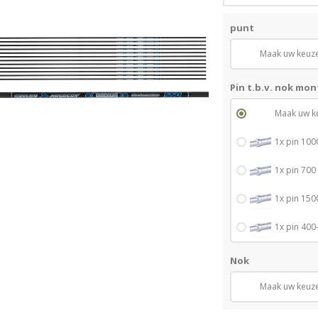
punt
Maak uw keuz
Pin t.b.v. nok mo
Maak uw k
1x pin 100
1x pin 700
1x pin 150
1x pin 400
Nok
Maak uw keuz