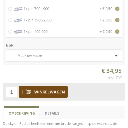
1x pin 700 - 900
+ € 0,50
i
1x pin 1500-2000
+ € 0,50
i
1x pin 400-600
+ € 0,50
i
Nok
Maak uw keuze
€ 34,95
incl. BTW
WINKELWAGEN
OMSCHRIJVING
DETAILS
De skylon Radius heeft een enorme brede ranges in spine waardes. de