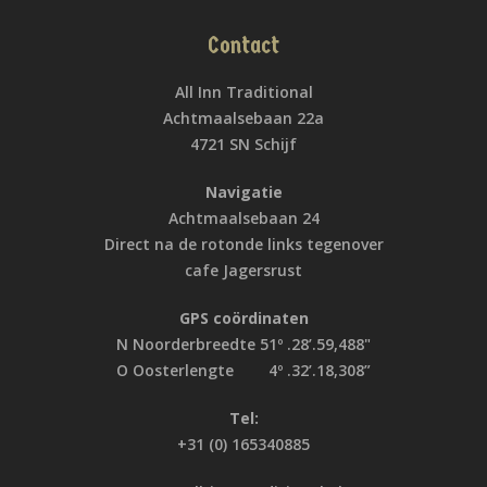
Contact
All Inn Traditional
Achtmaalsebaan 22a
4721 SN Schijf
Navigatie
Achtmaalsebaan 24
Direct na de rotonde links tegenover
cafe Jagersrust
GPS coördinaten
N Noorderbreedte 51º .28’.59,488"
O Oosterlengte 4º .32’.18,308”
Tel:
+31 (0) 165340885