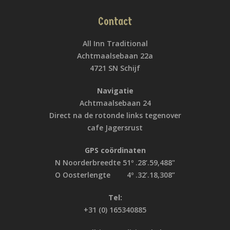
Contact
All Inn Traditional
Achtmaalsebaan 22a
4721 SN Schijf
Navigatie
Achtmaalsebaan 24
Direct na de rotonde links tegenover
cafe Jagersrust
GPS coördinaten
N Noorderbreedte 51º .28’.59,488"
O Oosterlengte 4º .32’.18,308”
Tel:
+31 (0) 165340885