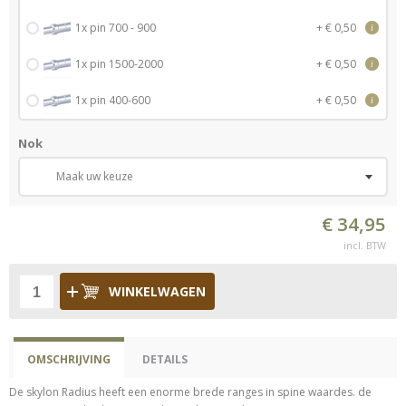
1x pin 700 - 900
+ € 0,50
i
1x pin 1500-2000
+ € 0,50
i
1x pin 400-600
+ € 0,50
i
Nok
Maak uw keuze
€ 34,95
incl. BTW
WINKELWAGEN
OMSCHRIJVING
DETAILS
De skylon Radius heeft een enorme brede ranges in spine waardes. de